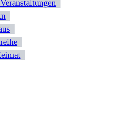
 Veranstaltungen
in
aus
reihe
Heimat